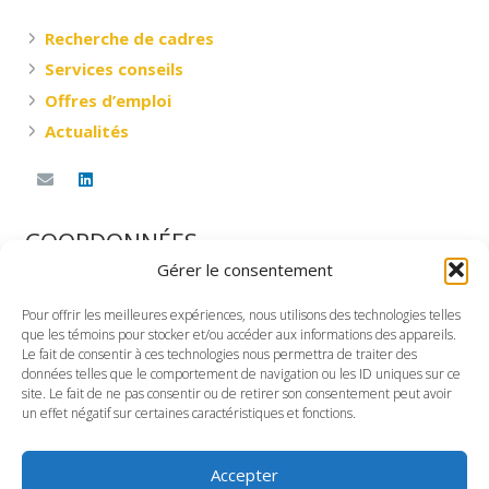
Recherche de cadres
Services conseils
Offres d’emploi
Actualités
COORDONNÉES
Gérer le consentement
DESNOYERS RESSOURCES & CONSEILS INC.
Pour offrir les meilleures expériences, nous utilisons des technologies telles
360, rue Saint-Jacques Ouest, G-101
que les témoins pour stocker et/ou accéder aux informations des appareils.
Montréal, Québec
Le fait de consentir à ces technologies nous permettra de traiter des
données telles que le comportement de navigation ou les ID uniques sur ce
H2Y 1P5
site. Le fait de ne pas consentir ou de retirer son consentement peut avoir
un effet négatif sur certaines caractéristiques et fonctions.
TÉLÉPHONE
Bureau : (514) 935-1111
Sans frais : 1-866-935-4011
Accepter