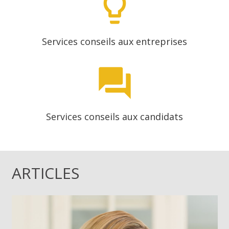
lightbulb_outline
Services conseils aux entreprises
question_answer
Services conseils aux candidats
ARTICLES