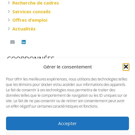
Recherche de cadres
Services conseils
Offres d’emploi
Actualités
COORDONNÉES
Gérer le consentement
DESNOYERS RESSOURCES & CONSEILS INC.
Pour offrir les meilleures expériences, nous utilisons des technologies telles
360, rue Saint-Jacques Ouest, G-101
que les témoins pour stocker et/ou accéder aux informations des appareils.
Montréal, Québec
Le fait de consentir à ces technologies nous permettra de traiter des
données telles que le comportement de navigation ou les ID uniques sur ce
H2Y 1P5
site. Le fait de ne pas consentir ou de retirer son consentement peut avoir
un effet négatif sur certaines caractéristiques et fonctions.
TÉLÉPHONE
Bureau : (514) 935-1111
Accepter
Sans frais : 1-866-935-4011