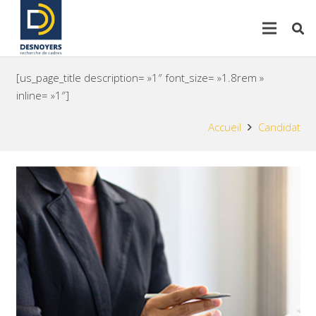
[us_page_title description= »1″ font_size= »1.8rem »
inline= »1″]
Accueil
Candidat