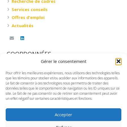
Recherche de cadres
Services conseils
Offres d’emploi
Actualités
COORDONNÉES
Gérer le consentement
DESNOYERS RESSOURCES & CONSEILS INC.
Pour offrir les meilleures expériences, nous utilisons des technologies telles
360, rue Saint-Jacques Ouest, G-101
que les témoins pour stocker et/ou accéder aux informations des appareils.
Montréal, Québec
Le fait de consentir à ces technologies nous permettra de traiter des
données telles que le comportement de navigation ou les ID uniques sur ce
H2Y 1P5
site. Le fait de ne pas consentir ou de retirer son consentement peut avoir
un effet négatif sur certaines caractéristiques et fonctions.
TÉLÉPHONE
Bureau : (514) 935-1111
Accepter
Sans frais : 1-866-935-4011
Politique de confidentialité