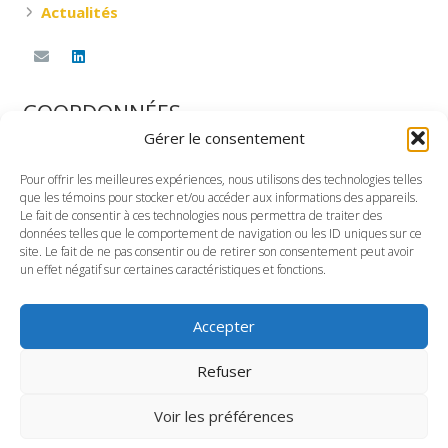
Actualités
COORDONNÉES
Gérer le consentement
DESNOYERS RESSOURCES & CONSEILS INC.
Pour offrir les meilleures expériences, nous utilisons des technologies telles
360, rue Saint-Jacques Ouest, G-101
que les témoins pour stocker et/ou accéder aux informations des appareils.
Montréal, Québec
Le fait de consentir à ces technologies nous permettra de traiter des
données telles que le comportement de navigation ou les ID uniques sur ce
H2Y 1P5
site. Le fait de ne pas consentir ou de retirer son consentement peut avoir
un effet négatif sur certaines caractéristiques et fonctions.
TÉLÉPHONE
Bureau : (514) 935-1111
Accepter
Sans frais : 1-866-935-4011
Politique de confidentialité
Refuser
Voir les préférences
© Tous droits réservés DESNOYERS RESSOURCES &