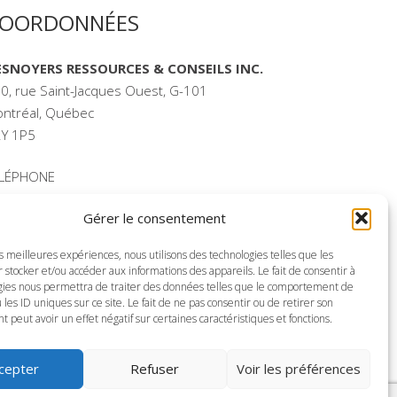
OORDONNÉES
ESNOYERS RESSOURCES & CONSEILS INC.
0, rue Saint-Jacques Ouest, G-101
ntréal, Québec
Y 1P5
ÉLÉPHONE
reau : (514) 935-1111
Gérer le consentement
ns frais : 1-866-935-4011
es meilleures expériences, nous utilisons des technologies telles que les
litique de confidentialité
 stocker et/ou accéder aux informations des appareils. Le fait de consentir à
gies nous permettra de traiter des données telles que le comportement de
 les ID uniques sur ce site. Le fait de ne pas consentir ou de retirer son
peut avoir un effet négatif sur certaines caractéristiques et fonctions.
cepter
Refuser
Voir les préférences