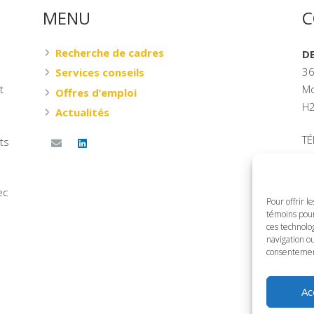
MENU
C
Recherche de cadres
D
36
Services conseils
t
Mo
Offres d’emploi
H2
Actualités
T
ts
Bu
Sa
ec
Pour offrir l
Po
témoins pour
ces technolo
navigation ou
consentement 
Ac