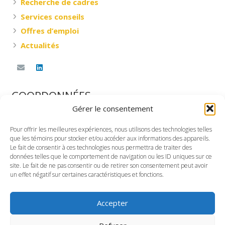
Recherche de cadres
Services conseils
Offres d’emploi
Actualités
COORDONNÉES
Gérer le consentement
DESNOYERS RESSOURCES & CONSEILS INC.
Pour offrir les meilleures expériences, nous utilisons des technologies telles
360, rue Saint-Jacques Ouest, G-101
que les témoins pour stocker et/ou accéder aux informations des appareils.
Montréal, Québec
Le fait de consentir à ces technologies nous permettra de traiter des
données telles que le comportement de navigation ou les ID uniques sur ce
H2Y 1P5
site. Le fait de ne pas consentir ou de retirer son consentement peut avoir
un effet négatif sur certaines caractéristiques et fonctions.
TÉLÉPHONE
Bureau : (514) 935-1111
Accepter
Sans frais : 1-866-935-4011
Politique de confidentialité