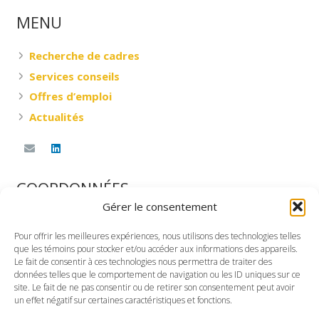
MENU
Recherche de cadres
Services conseils
Offres d’emploi
Actualités
COORDONNÉES
Gérer le consentement
DESNOYERS RESSOURCES & CONSEILS INC.
Pour offrir les meilleures expériences, nous utilisons des technologies telles
360, rue Saint-Jacques Ouest, G-101
que les témoins pour stocker et/ou accéder aux informations des appareils.
Montréal, Québec
Le fait de consentir à ces technologies nous permettra de traiter des
données telles que le comportement de navigation ou les ID uniques sur ce
H2Y 1P5
site. Le fait de ne pas consentir ou de retirer son consentement peut avoir
un effet négatif sur certaines caractéristiques et fonctions.
TÉLÉPHONE